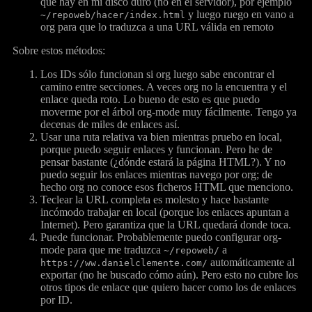
que hay en mi disco duro (no en el servidor), por ejemplo
y luego ruego en vano a
~/repoweb/hacer/index.html
org para que lo traduzca a una URL válida en remoto
Sobre estos métodos:
Los IDs sólo funcionan si org luego sabe encontrar el
camino entre secciones. A veces org no la encuentra y el
enlace queda roto. Lo bueno de esto es que puedo
moverme por el árbol org-mode muy fácilmente. Tengo ya
decenas de miles de enlaces así.
Usar una ruta relativa va bien mientras pruebo en local,
porque puedo seguir enlaces y funcionan. Pero he de
pensar bastante (¿dónde estará la página HTML?). Y no
puedo seguir los enlaces mientras navego por org; de
hecho org no conoce esos ficheros HTML que menciono.
Teclear la URL completa es molesto y hace bastante
incómodo trabajar en local (porque los enlaces apuntan a
Internet). Pero garantiza que la URL quedará donde toca.
Puede funcionar. Probablemente puedo configurar org-
mode para que me traduzca
a
~/repoweb/
automáticamente al
https://ww.danielclemente.com/
exportar (no he buscado cómo aún). Pero esto no cubre los
otros tipos de enlace que quiero hacer como los de enlaces
por ID.