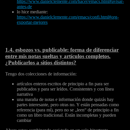
https://www.danielclemente.com/hacer/emacs.html#avisar-
antes-de
lo hice mediante:
https://www.danielclemente.com/emacs/confi.html#org-
exportar-mejores
1.4.
esbozos vs. publicable: forma de diferenciar
entre mis notas sueltas y artículos completos.
¿Publicarlos a sitios distintos?
Tengo dos colecciones de información:
artículos enteros escritos de principio a fin para ser
publicados y para ser leídos. Consistentes y con línea
narrativa
una maraña de notas e información donde quizás hay
partes interesante, pero otras no. Y están pensadas como
referencia (para mí), pero no se „leen“ de principio a fin
como un libro tradicional. Están incompletas y pueden
cambiar