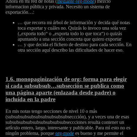
Ahora en mi red de notas (
mediante org-mode
) mezclo
informacion pública y privada. Necesito un sistema de
exportación…:
… que recorra mi árbol de información y decida qué notas
toca exportar y cuáles no. Quizás lo invoco una sola vez
(„exporta todo“ o „exporta todo lo que toca“) o quizás
apuntando a una sección concreta que quiero exportar
… y que decida el fichero de destino para cada sección. En
otra sección aquí describo las dificultades de hacer eso.
1.6.
monopaginización de org: forma para elegir
si cada subsubsub…subsección se publica como
una página aparte (enlazada desde padre) o
incluída en la padre
En mis notas tengo secciones de nivel 10 o más
(subsubsubsubsubsubsubsubsubseccción), y a veces una de esas
subsubsubsubsubsubsubsubsubseccciones resulta contener un
artículo entero, largo, interesante y publicable. Para mí esto no es
ningún problema, porque
org-mode
es bueno y me permite el