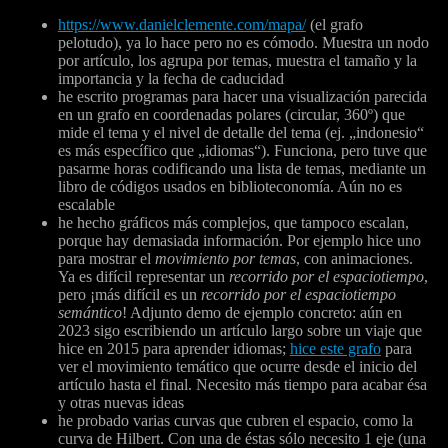
https://www.danielclemente.com/mapa/
(el grafo
pelotudo), ya lo hace pero no es cómodo. Muestra un nodo
por artículo, los agrupa por temas, muestra el tamaño y la
importancia y la fecha de caducidad
he escrito programas para hacer una visualización parecida
en un grafo en coordenadas polares (circular, 360º) que
mide el tema y el nivel de detalle del tema (ej. „indonesio“
es más específico que „idiomas“). Funciona, pero tuve que
pasarme horas codificando una lista de temas, mediante un
libro de códigos usados en biblioteconomía. Aún no es
escalable
he hecho gráficos más complejos, que tampoco escalan,
porque hay demasiada información. Por ejemplo hice uno
para mostrar el
movimiento por temas
, con animaciones.
Ya es difícil representar un
recorrido por el espaciotiempo
,
pero ¡más difícil es un
recorrido por el espaciotiempo
semántico
! Adjunto demo de ejemplo concreto: aún en
2023 sigo escribiendo un artículo largo sobre un viaje que
hice en 2015 para aprender idiomas;
hice este grafo
para
ver el movimiento temático que ocurre desde el inicio del
artículo hasta el final. Necesito más tiempo para acabar ésa
y otras nuevas ideas
he probado varias curvas que cubren el espacio, como la
curva de Hilbert. Con una de éstas sólo necesito 1 eje (una