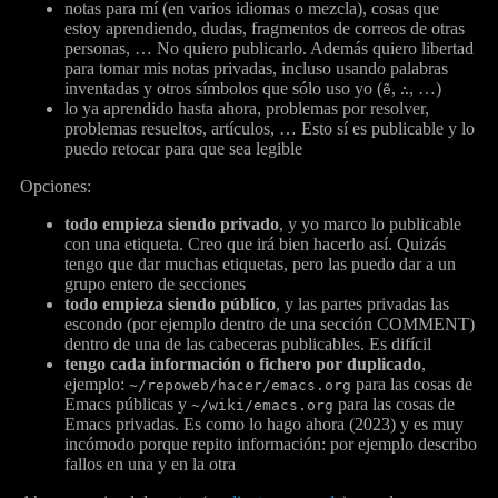
notas para mí (en varios idiomas o mezcla), cosas que
estoy aprendiendo, dudas, fragmentos de correos de otras
personas, … No quiero publicarlo. Además quiero libertad
para tomar mis notas privadas, incluso usando palabras
inventadas y otros símbolos que sólo uso yo (
,
, …)
ẽ
∴
lo ya aprendido hasta ahora, problemas por resolver,
problemas resueltos, artículos, … Esto sí es publicable y lo
puedo retocar para que sea legible
Opciones:
todo empieza siendo privado
, y yo marco lo publicable
con una etiqueta. Creo que irá bien hacerlo así. Quizás
tengo que dar muchas etiquetas, pero las puedo dar a un
grupo entero de secciones
todo empieza siendo público
, y las partes privadas las
escondo (por ejemplo dentro de una sección COMMENT)
dentro de una de las cabeceras publicables. Es difícil
tengo cada información o fichero por duplicado
,
ejemplo:
para las cosas de
~/repoweb/hacer/emacs.org
Emacs públicas y
para las cosas de
~/wiki/emacs.org
Emacs privadas. Es como lo hago ahora (2023) y es muy
incómodo porque repito información: por ejemplo describo
fallos en una y en la otra