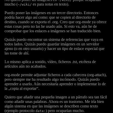
mucho (
es para notas en texto).
~/wiki/
Puedo poner las imágenes en un tercer directorio. Entonces
podría hacer algo así como: que se copien al directorio de
destino, cuando se exporta el .org. Creo que org-mode ya ofrece
estas cosas pero no las he usado aún. Si esto va, aún he de
comprobar que los enlaces a imágenes se han traducido bien.
Quizás puedo encontrar un sistema de referencias que vaya en
todos lados. Quizás puedo guardar imágenes en un servidor
ajeno (o en otro usuario) y hacer un tipo de enlace especial que
las tome de ahí.
Lo mismo aplica a sonido, vídeo, ficheros .txt, etcétera de
artículos aún no acabados.
org-mode permite adjuntar ficheros a cada cabecera (org-attach),
pero siempre me ha resultado algo incómodo. Quizás puedo
aprender a usarlo. Aún necesitaría aprender o implementar lo de
la „copia al exportar“.
Quiero que añadir una pequeña imagen a un párrafo sea tan fácil
como añadir unas palabras. Ahora es un trastorno. Me iría bien
algún sistema en que las imágenes se describen como texto
(ejemplo protocolo
) pero ocuparían mucho.
data: