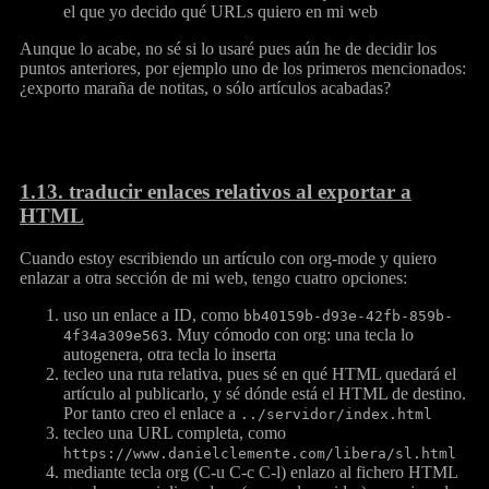
el que yo decido qué URLs quiero en mi web
Aunque lo acabe, no sé si lo usaré pues aún he de decidir los
puntos anteriores, por ejemplo uno de los primeros mencionados:
¿exporto maraña de notitas, o sólo artículos acabadas?
1.13.
traducir enlaces relativos al exportar a
HTML
Cuando estoy escribiendo un artículo con org-mode y quiero
enlazar a otra sección de mi web, tengo cuatro opciones:
uso un enlace a ID, como
bb40159b-d93e-42fb-859b-
. Muy cómodo con org: una tecla lo
4f34a309e563
autogenera, otra tecla lo inserta
tecleo una ruta relativa, pues sé en qué HTML quedará el
artículo al publicarlo, y sé dónde está el HTML de destino.
Por tanto creo el enlace a
../servidor/index.html
tecleo una URL completa, como
https://www.danielclemente.com/libera/sl.html
mediante tecla org (C-u C-c C-l) enlazo al fichero HTML