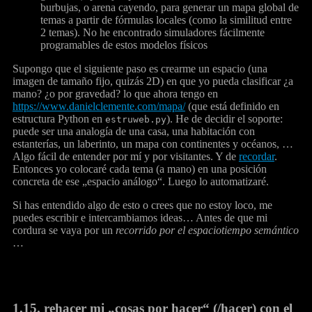
burbujas, o arena cayendo, para generar un mapa global de
temas a partir de fórmulas locales (como la similitud entre
2 temas). No he encontrado simuladores fácilmente
programables de estos modelos físicos
Supongo que el siguiente paso es crearme un espacio (una
imagen de tamaño fijo, quizás 2D) en que yo pueda clasificar ¿a
mano? ¿o por gravedad? lo que ahora tengo en
https://www.danielclemente.com/mapa/
(que está definido en
estructura Python en
). He de decidir el soporte:
estruweb.py
puede ser una analogía de una casa, una habitación con
estanterías, un laberinto, un mapa con continentes y océanos, …
Algo fácil de entender por mí y por visitantes. Y de
recordar
.
Entonces yo colocaré cada tema (a mano) en una posición
concreta de ese „espacio análogo“. Luego lo automatizaré.
Si has entendido algo de esto o crees que no estoy loco, me
puedes escribir e intercambiamos ideas… Antes de que mi
cordura se vaya por un
recorrido por el espaciotiempo semántico
…
1.15.
rehacer mi „cosas por hacer“ (/hacer) con el