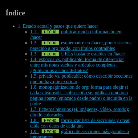
Índice
1. Estado actual y pasos que quiero hacer
1.1.
publicar mucha información en
/hacer
1.2.
esquemado: en /hacer, poner sistema
parecido a org-mode, con títulos contraíbles
1.3.
URLs bastante estables en /hacer
1.4. esbozos vs. publicable: forma de diferenciar
entre mis notas sueltas y artículos completos.
¿Publicarlos a sitios distintos?
1.5. privado vs. publicable: cómo describir secciones
que no hay que exportar
1.6. monopaginización de org: forma para elegir si
cada subsubsub…subsección se publica como una
página aparte (enlazada desde padre) o incluída en la
padre
1.7. ficheros binarios (ej. imágenes, vídeo, sonido):
dónde colocarlos
1.8.
formalizar lista de secciones y crear
tabla con datos de cada una
1.9.
gráfico de secciones más grandes o
importantes