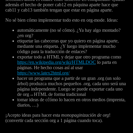
además el hecho de poner cab12 en páquina aparte hace que
cab11 y cab13 también tengan que estar en página aparte.
No sé bien cómo implementar todo esto en org-mode. Ideas:
automáticamente (no sé cómo). ¿Ya hay algo montado?
¿en org?
etiquetar las cabeceras que yo quiero en página aparte,
mediante una etiqueta. ¿Y luego implementar mucho
código para la traducción de enlaces?
exportar todo a HTML y dejar que otro programa como
https://en.wikipedia.org/wiki/HTMLDOC
lo parta en
páginas. He hecho cosas así al usar
https://www.latex2html.org/
hacer un programa que a partir de un gran .org (un solo
árbol) produzca muchos pequeños .org, cada uno será una
página independente. Luego se puede exportar cada uno
de org→HTML de forma tradicional
tomar ideas de cĉómo lo hacen en otros medios (imprenta,
diarios, …)
¡Acepto ideas para hacer esta
monopaginización de org
!
(convertir cada sección org a 1 página cuando toca).