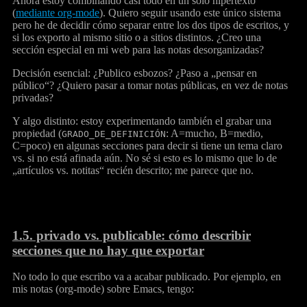
Ahora estoy combinando casi todo en un solo hipertexto
(
mediante org-mode
). Quiero seguir usando este único sistema
pero he de decidir cómo separar entre los dos tipos de escritos, y
si los exporto al mismo sitio o a sitios distintos. ¿Creo una
sección especial en mi web para las notas desorganizadas?
Decisión esencial: ¿Publico esbozos? ¿Paso a „pensar en
público“? ¿Quiero pasar a tomar notas públicas, en vez de notas
privadas?
Y algo distinto: estoy experimentando también el grabar una
propiedad (
: A=mucho, B=medio,
GRADO_DE_DEFINICIÓN
C=poco) en algunas secciones para decir si tiene un tema claro
vs. si no está afinada aún. No sé si esto es lo mismo que lo de
„artículos vs. notitas“ recién descrito; me parece que no.
1.5.
privado vs. publicable: cómo describir
secciones que no hay que exportar
No todo lo que escribo va a acabar publicado. Por ejemplo, en
mis notas (org-mode) sobre Emacs, tengo: