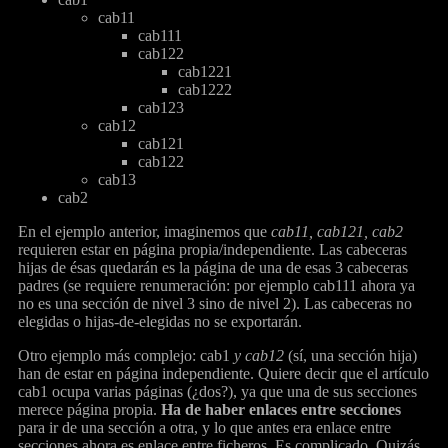
cab11
cab111
cab122
cab1221
cab1222
cab123
cab12
cab121
cab122
cab13
cab2
En el ejemplo anterior, imaginemos que
cab11, cab121, cab2
requieren estar en página propia/independiente. Las cabeceras
hijas de ésas quedarán es la página de una de esas 3 cabeceras
padres (se requiere renumeración: por ejemplo cab111 ahora ya
no es una sección de nivel 3 sino de nivel 2). Las cabeceras no
elegidas o hijas-de-elegidas no se exportarán.
Otro ejemplo más complejo: cab1
y cab12
(sí, una sección hija)
han de estar en página independiente. Quiere decir que el artículo
cab1 ocupa varias páginas (¿dos?), ya que una de sus secciones
merece página propia.
Ha de haber enlaces entre secciones
para ir de una sección a otra, y lo que antes era enlace entre
secciones ahora es enlace entre ficheros. Es complicado. Quizás