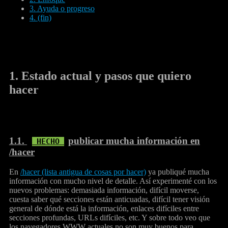
3. Ayuda o progreso
4. (fin)
1.
Estado actual y pasos que quiero
hacer
1.1.
publicar mucha información en
/hacer
En
/hacer (lista antigua de cosas por hacer)
ya publiqué mucha
información con mucho nivel de detalle. Así experimenté con los
nuevos problemas: demasiada información, difícil moverse,
cuesta saber qué secciones están anticuadas, difícil tener visión
general de dónde está la información, enlaces difíciles entre
secciones profundas, URLs difíciles, etc. Y sobre todo veo que
los navegadores WWW actuales no son muy buenos para