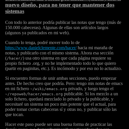
nuevo diseño, para no tener que mantener dos
sistemas
Con todo lo anterior podría publicar las notas que tengo (más de
150.000 cabeceras). Algunas de ellas son artículos largos
(algunos ya publicados en mi web).
Cuando lo tenga, podré mover todo lo de
https://www.danielclemente.com/hacer/
hacia mi maraña de
notas, y publicarlo con el mismo sistema. Ahora esa sección
(
) usa otro sistema en que cada página requiere su
/hacer/
propio fichero .org, y no he implementado todo lo que quiero
(partir en paginitas, etc.). Es incómodo y por eso no lo actualizo.
Si encuentro formas de unir ambas secciones, puedo empezar
antes. De hecho creo que podría. Pero: tengo mis notas de emacs
en mi fichero
privado, y luego tengo el
~/wiki/emacs.org
publicable. Si los mezclo a un
~/repoweb/hacer/emacs.org
solo fichero, quedará mezclado lo privado y la publicable, y
necesitaré un sistema un poco más potente que el actual, para
poder tomar ciertas cabeceras sí y otras no, y publicar sólo las
que tocan.
Hacer este paso puede ser una buena forma de practicar las