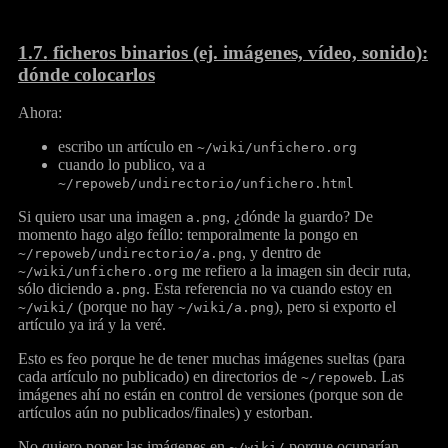
1.7.
ficheros binarios (ej. imágenes, vídeo, sonido):
dónde colocarlos
Ahora:
escribo un artículo en
~/wiki/unfichero.org
cuando lo publico, va a
~/repoweb/undirectorio/unfichero.html
Si quiero usar una imagen
, ¿dónde la guardo? De
a.png
momento hago algo feíllo: temporalmente la pongo en
, y dentro de
~/repoweb/undirectorio/a.png
me refiero a la imagen sin decir ruta,
~/wiki/unfichero.org
sólo diciendo
. Esta referencia no va cuando estoy en
a.png
(porque no hay
), pero si exporto el
~/wiki/
~/wiki/a.png
artículo ya irá y la veré.
Esto es feo porque he de tener muchas imágenes sueltas (para
cada artículo no publicado) en directorios de
. Las
~/repoweb
imágenes ahí no están en control de versiones (porque son de
artículos aún no publicados/finales) y estorban.
No quiero poner las imágenes en
porque ocuparían
~/wiki/