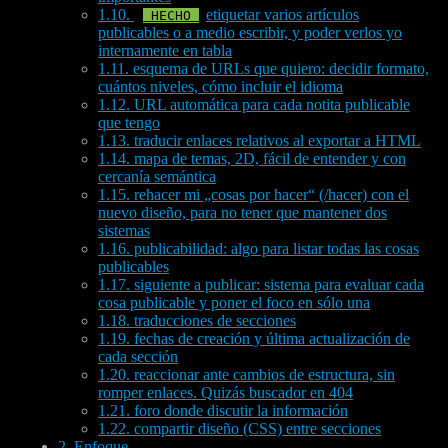
1.10.
etiquetar varios artículos
publicables o a medio escribir, y poder verlos yo
internamente en tabla
1.11. esquema de URLs que quiero: decidir formato,
cuántos niveles, cómo incluir el idioma
1.12. URL automática para cada notita publicable
que tengo
1.13. traducir enlaces relativos al exportar a HTML
1.14. mapa de temas, 2D, fácil de entender y con
cercanía semántica
1.15. rehacer mi „cosas por hacer“ (/hacer) con el
nuevo diseño, para no tener que mantener dos
sistemas
1.16. publicabilidad: algo para listar todas las cosas
publicables
1.17. siguiente a publicar: sistema para evaluar cada
cosa publicable y poner el foco en sólo una
1.18. traducciones de secciones
1.19. fechas de creación y última actualización de
cada sección
1.20. reaccionar ante cambios de estructura, sin
romper enlaces. Quizás buscador en 404
1.21. foro donde discutir la información
1.22. compartir diseño (CSS) entre secciones
2. Enfoque