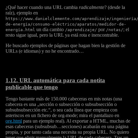
¿Qué hacer cuando una URL cambia
radicalmente
? (desde la
raíz), ejemplo en
https://www.danielclemente.com/aprendizaje/ingeniería
de-energía/consumo-eléctrico/aparatos/medidor-de-
un día cambio
por
; el
energía.html
/aprendizaje/
/notas/
resto sigue igual, pero la URL ya está rota e inencontrable.
He buscado ejemplos de páginas que hagan bien la gestión de
URLs (e idiomas) y no he encontrado…
1.12.
URL automática para cada notita
publicable que tengo
Tengo bastante más de 150.000 cabeceras en mis notas (una
cabecera es una „sección o subsección o subsubsección o
subsubsubsección etc.“, o sea cada línea que empieza con
asteriscos en un fichero de org-mode; mira el pantallazo en
org.html
para un ejemplo real). Al exportar a HTML, muchas de
esas cabeceras (subsubsub…secciones) acabarán en una página
propia, y por tanto cada una necesita su propia URL. No quiero
tener que eligir manualmente la URL de cada cabecera. Tras un