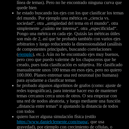
línea de temas). Pero no he encontrado ninguna curva que
quede bien
he estado buscando los ejes con los que clasificar los temas
del mundo. Por ejemplo una métrica es „ciencia vs.
sociedad“, otra „antigüedad del tema en el mundo“, otra
simplemente „cuánto me interesa“, otra „especificidad“.
Pongo una métrica en cada eje. Quizás las métricas útiles
son más de 2, así que he probado también con varios ejes
arbitrarios y luego reduciendo la dimensionalidad (análisis
de componentes principales, buscando correlaciones
(
ejemplo
), etc.). Aún no he encontrado ejes muy buenos,
pero creo que puedo valerme de los chapuceros que he
creado, pues toda clasificación es subjetiva. He clasificado
manualmente unos 100 temas en esos ejes, pero no quiero
100.000. Planeo entrenar una red neuronal (no humana)
para ayudarme a clasificar temas
he probado algunos algoritmos de grafos (como: ajuste de
redes topográficas), para intentar hacer eso de mantener
temas cercanos cerca unos de otros. O sea empezar con
una red de nodos aleatoria, y luego mediante una función
„distancia entre temas“ ir ajustando la distancia de todos
con todos
quiero hacer alguna simulación física (estilo
https://www.danielclemente.com/mapa/
, que usa
gravedad), por ejemplo con crecimiento de células, o