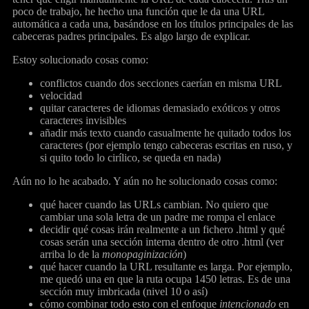
poco de trabajo, he hecho una función que le da una URL
automática a cada una, basándose en los títulos principales de las
cabeceras padres principales. Es algo largo de explicar.
Estoy solucionado cosas como:
conflictos cuando dos secciones caerían en misma URL
velocidad
quitar caracteres de idiomas demasiado exóticos y otros
caracteres invisibles
añadir más texto cuando casualmente he quitado todos los
caracteres (por ejemplo tengo cabeceras escritas en ruso, y
si quito todo lo cirílico, se queda en nada)
Aún no lo he acabado. Y aún no he solucionado cosas como:
qué hacer cuando las URLs cambian. No quiero que
cambiar una sola letra de un padre me rompa el enlace
decidir qué cosas irán realmente a un fichero .html y qué
cosas serán una sección interna dentro de otro .html (ver
arriba lo de la
monopaginización
)
qué hacer cuando la URL resultante es larga. Por ejemplo,
me quedó una en que la ruta ocupa 1450 letras. Es de una
sección muy imbricada (nivel 10 o así)
cómo combinar todo esto con el enfoque
intencionado
en