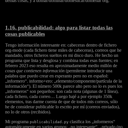
demás cosas, y a domar/dominar/domesticar/domeñar org.
1.16.
publicabilidad: algo para listar todas las
cosas publicables
Tengo información interesante en: cabeceras dentro de fichero
org-mode (cada fichero tiene miles de cabeceras), correos que he
mandado, otros ficheros sueltos en mi disco duro. He hecho un
programa que lista y desglosa y combina todas esas fuentes; en
febrero 2023 eso resulta en aproximadamente medio millón de
cosas que contienen información
(permíteme introducir una
palabra que puedo crear en esperanto pero no en español:
„informero“. informo+ero: „elemento/componente/partícula de la
información“). El número 500k parece alto pero no lo es pues los
„informeros“ son pequeños: son cada nota (algunas de 1 línea),
cada fichero, cada correo… Luego bajé a por ejemplo 350k
elementos, tras darme cuenta de que de todos mis correos, sólo
he de considerar publicable lo escrito por mí (correos enviados),
no lo de otros (recibidos).
Mi programa
clasifica los „informeros“
publicabilidad.py
automáticamente en varios grupos: „no interesante“, „privado (no