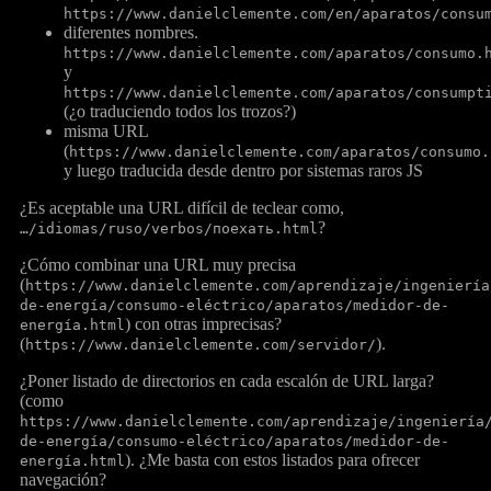
https://www.danielclemente.com/en/aparatos/consu
diferentes nombres.
https://www.danielclemente.com/aparatos/consumo.
y
https://www.danielclemente.com/aparatos/consumpt
(¿o traduciendo todos los trozos?)
misma URL
(
https://www.danielclemente.com/aparatos/consumo.
y luego traducida desde dentro por sistemas raros JS
¿Es aceptable una URL difícil de teclear como,
?
…/idiomas/ruso/verbos/поехать.html
¿Cómo combinar una URL muy precisa
(
https://www.danielclemente.com/aprendizaje/ingeniería
de-energía/consumo-eléctrico/aparatos/medidor-de-
) con otras imprecisas?
energía.html
(
).
https://www.danielclemente.com/servidor/
¿Poner listado de directorios en cada escalón de URL larga?
(como
https://www.danielclemente.com/aprendizaje/ingeniería
de-energía/consumo-eléctrico/aparatos/medidor-de-
). ¿Me basta con estos listados para ofrecer
energía.html
navegación?