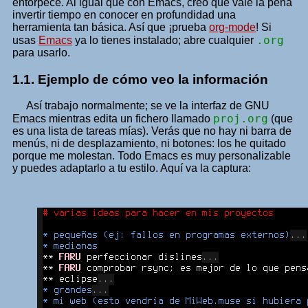
entorpece. Al igual que con Emacs, creo que vale la pena
invertir tiempo en conocer en profundidad una
herramienta tan básica. Así que ¡prueba
org-mode
! Si
.org
usas
Emacs
ya lo tienes instalado; abre cualquier
para usarlo.
1.1.
Ejemplo de cómo veo la información
Así trabajo normalmente; se ve la interfaz de GNU
proj.org
Emacs mientras edita un fichero llamado
(que
es una lista de tareas mías). Verás que no hay ni barra de
menús, ni de desplazamiento, ni botones: los he quitado
porque me molestan. Todo Emacs es muy personalizable
y puedes adaptarlo a tu estilo. Aquí va la captura: