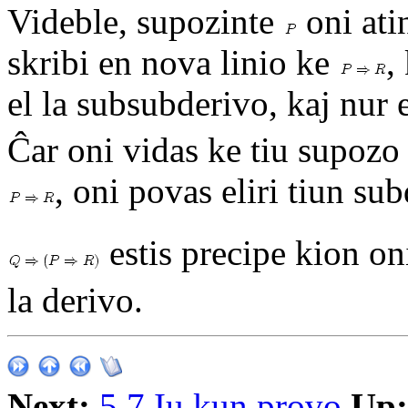
Videble, supozinte
oni ati
skribi en nova linio ke
,
el la subsubderivo, kaj nur 
Ĉar oni vidas ke tiu supozo
, oni povas eliri tiun s
estis precipe kion oni
la derivo.
Next:
5.7 Iu kun provo
Up: