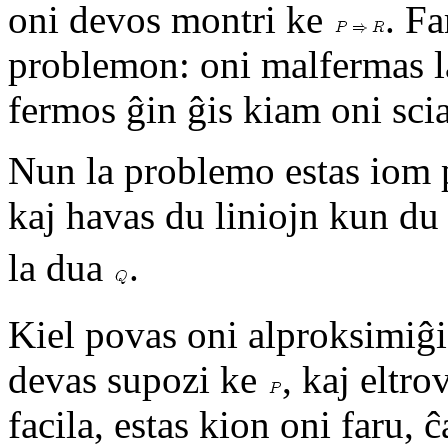
oni devos montri ke
. Fa
problemon: oni malfermas la
fermos ĝin ĝis kiam oni sci
Nun la problemo estas iom p
kaj havas du liniojn kun du 
la dua
.
Kiel povas oni alproksimiĝi
devas supozi ke
, kaj eltro
facila, estas kion oni faru, ĉ