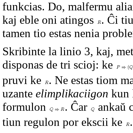
funkcias. Do, malfermu ali
kaj eble oni atingos
. Ĉi ti
tamen tio estas nenia probl
Skribinte la linio 3, kaj, me
disponas de tri scioj: ke
pruvi ke
. Ne estas tiom ma
uzante
elimplikaciigon
kun l
formulon
. Ĉar
ankaŭ ce
tiun regulon por ekscii ke
.