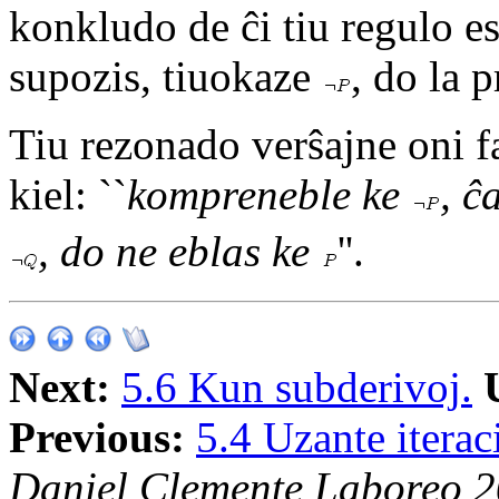
konkludo de ĉi tiu regulo es
supozis, tiuokaze
, do la 
Tiu rezonado verŝajne oni fa
kiel: ``
kompreneble ke
, ĉ
, do ne eblas ke
''.
Next:
5.6 Kun subderivoj.
Previous:
5.4 Uzante iterac
Daniel Clemente Laboreo 