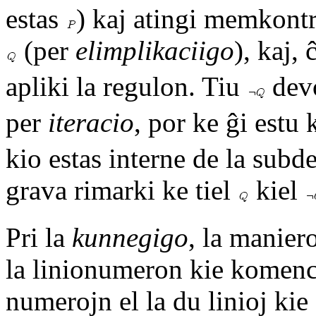
estas
) kaj atingi memkont
(per
elimplikaciigo
), kaj,
apliki la regulon. Tiu
devo
per
iteracio
, por ke ĝi estu
kio estas interne de la subd
grava rimarki ke tiel
kiel
Pri la
kunnegigo
, la manier
la linionumeron kie komenca
numerojn el la du linioj kie