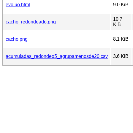
evoluo.html
9.0 KiB
10.7
cacho_redondeado.png
KiB
cacho.png
8.1 KiB
acumuladas_redondeo5_agrupamenosde20.csv
3.6 KiB