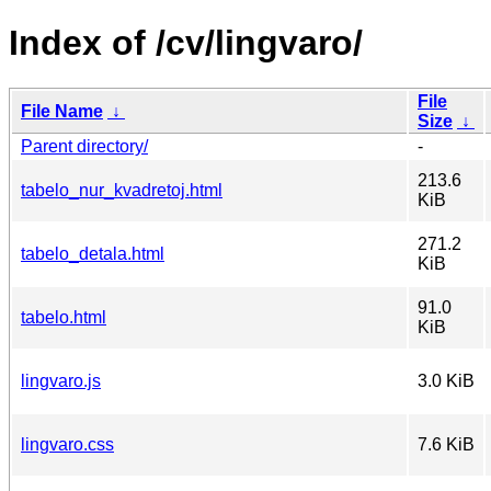
Index of /cv/lingvaro/
File
File Name
↓
Size
↓
Parent directory/
-
213.6
tabelo_nur_kvadretoj.html
KiB
271.2
tabelo_detala.html
KiB
91.0
tabelo.html
KiB
lingvaro.js
3.0 KiB
lingvaro.css
7.6 KiB