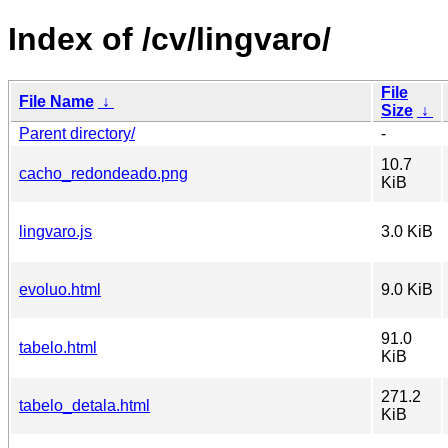
Index of /cv/lingvaro/
File
File Name
↓
Size
↓
Parent directory/
-
10.7
cacho_redondeado.png
KiB
lingvaro.js
3.0 KiB
evoluo.html
9.0 KiB
91.0
tabelo.html
KiB
271.2
tabelo_detala.html
KiB