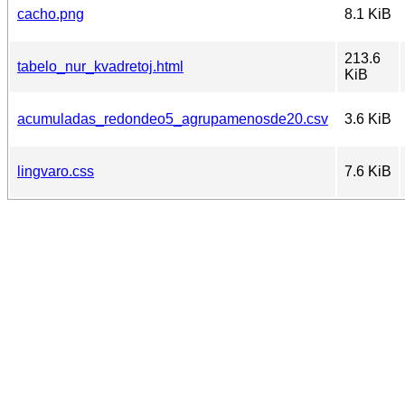
cacho.png
8.1 KiB
213.6
tabelo_nur_kvadretoj.html
KiB
acumuladas_redondeo5_agrupamenosde20.csv
3.6 KiB
lingvaro.css
7.6 KiB