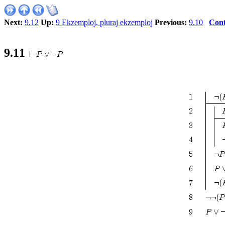
Next:
9.12
Up:
9 Ekzemploj, pluraj ekzemploj
Previous:
9.10
Cont
9.11