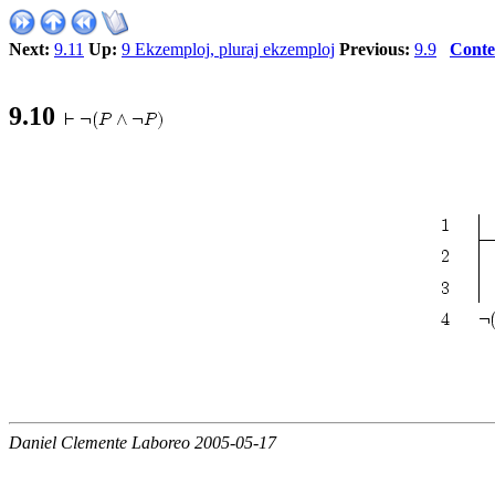
Next:
9.11
Up:
9 Ekzemploj, pluraj ekzemploj
Previous:
9.9
Conte
9.10
Daniel Clemente Laboreo 2005-05-17