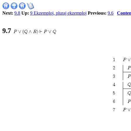
Next:
9.8
Up:
9 Ekzemploj, pluraj ekzemploj
Previous:
9.6
Conten
9.7