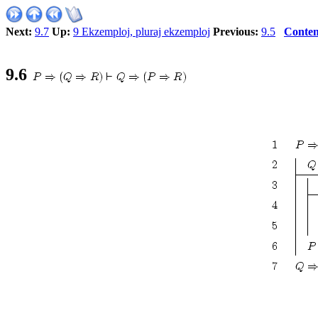
Next:
9.7
Up:
9 Ekzemploj, pluraj ekzemploj
Previous:
9.5
Conten
9.6