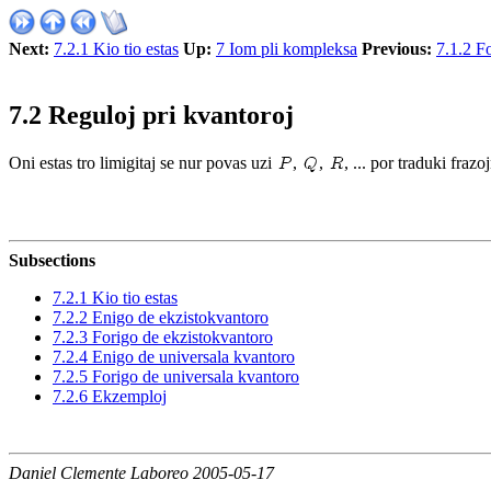
Next:
7.2.1 Kio tio estas
Up:
7 Iom pli kompleksa
Previous:
7.1.2 Fo
7.2 Reguloj pri kvantoroj
Oni estas tro limigitaj se nur povas uzi
,
,
, ... por traduki fraz
Subsections
7.2.1 Kio tio estas
7.2.2 Enigo de ekzistokvantoro
7.2.3 Forigo de ekzistokvantoro
7.2.4 Enigo de universala kvantoro
7.2.5 Forigo de universala kvantoro
7.2.6 Ekzemploj
Daniel Clemente Laboreo 2005-05-17