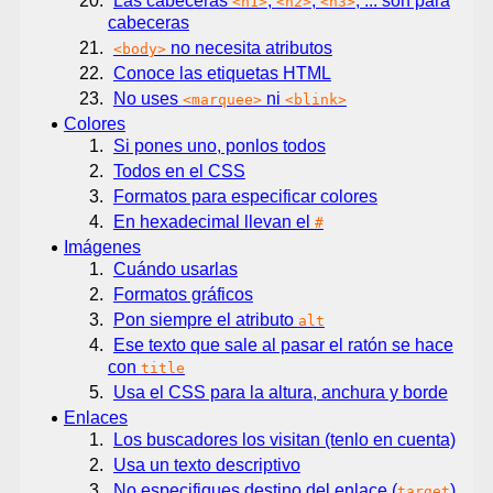
Las cabeceras
,
,
, ... son para
<h1>
<h2>
<h3>
cabeceras
no necesita atributos
<body>
Conoce las etiquetas HTML
No uses
ni
<marquee>
<blink>
Colores
Si pones uno, ponlos todos
Todos en el CSS
Formatos para especificar colores
En hexadecimal llevan el
#
Imágenes
Cuándo usarlas
Formatos gráficos
Pon siempre el atributo
alt
Ese texto que sale al pasar el ratón se hace
con
title
Usa el CSS para la altura, anchura y borde
Enlaces
Los buscadores los visitan (tenlo en cuenta)
Usa un texto descriptivo
No especifiques destino del enlace (
)
target