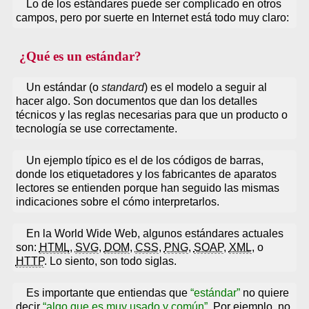
Lo de los estándares puede ser complicado en otros
campos, pero por suerte en Internet está todo muy claro:
¿Qué es un estándar?
Un estándar (o
standard
) es el modelo a seguir al
hacer algo. Son documentos que dan los detalles
técnicos y las reglas necesarias para que un producto o
tecnología se use correctamente.
Un ejemplo típico es el de los códigos de barras,
donde los etiquetadores y los fabricantes de aparatos
lectores se entienden porque han seguido las mismas
indicaciones sobre el cómo interpretarlos.
En la World Wide Web, algunos estándares actuales
son:
HTML
,
SVG
,
DOM
,
CSS
,
PNG
,
SOAP
,
XML
, o
HTTP
. Lo siento, son todo siglas.
Es importante que entiendas que
estándar
no quiere
decir
algo que es muy usado y común
. Por ejemplo, no