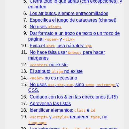
Cierra todo lo que abras (con excepciones), y
en orden
Los atributos, siempre entrecomillados
Especifica el juego de caracteres (charset)
No uses
<font>
Dar formato a un trozo de texto o un trozo de
página:
y
<span>
<div>
Evita el
, usa párrafos:
<br>
<p>
No hace falta usar
para hacer
&nbsp;
márgenes
no existe
<center>
El atributo
no existe
align
no es necesario
<nobr>
No uses
,
,
, sino
,
y
<i>
<b>
<u>
<em>
<strong>
CSS.
Cuidado con los & en las direcciones (URI)
Aprovecha las listas
Identificar elementos:
e
class
id
y
requieren
, no
<script>
<style>
type
language