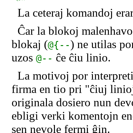
La ceteraj komandoj erar
Ĉar la blokoj malenhavos
blokaj (
) ne utilas p
@{--
uzos
ĉe ĉiu linio.
@--
La motivoj por interpreti 
firma en tio pri "ĉiuj lin
originala dosiero nun de
ebligi verki komentojn en
sen nevole fermi ĝin.