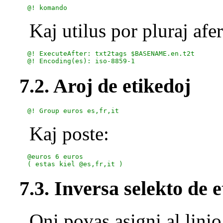
Kaj utilus por pluraj af
  @! ExecuteAfter: txt2tags $BASENAME.en.t2t

7.2. Aroj de etikedoj
Kaj poste:
  @euros 6 euros

7.3. Inversa selekto de 
Oni povas asigni al linio