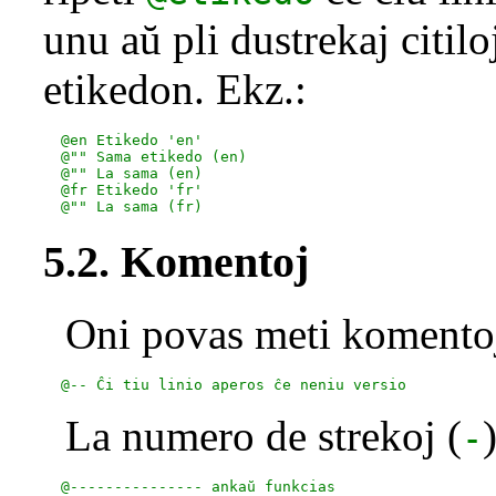
unu aŭ pli dustrekaj citiloj
etikedon. Ekz.:
  @en Etikedo 'en'

  @"" Sama etikedo (en)

  @"" La sama (en)

  @fr Etikedo 'fr'

5.2. Komentoj
Oni povas meti komento
La numero de strekoj (
-