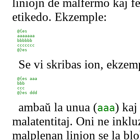
liniojn de malfermo kaj fe
etikedo. Ekzemple:
  @{es

  aaaaaaa

  bbbbbb

  ccccccc

Se vi skribas ion, ekzem
  @{es aaa

  bbb

  ccc

ambaŭ la unua (
) kaj
aaa
malatentitaj. Oni ne inkl
malplenan linion se la bl