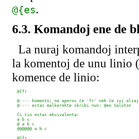
.
@{es
6.3. Komandoj ene de b
La nuraj komandoj interp
la komentoj de unu linio 
komence de linio:
  @{fr

  @---- komento; ne aperos ĉe 'fr' nek ĉe iuj aliaj

  @---- estas malkorekte skribi nun: @eo Saluton

  Ĉi ĉio estas ekvivalenta:

  a b c

  @ a b c

  @@@@@@ a b c
