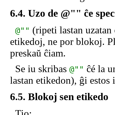
6.4. Uzo de @"" ĉe speci
(ripeti lastan uzatan
@""
etikedoj, ne por blokoj. Pl
preskaŭ ĉiam.
Se iu skribas
ĉé la u
@""
lastan etikedon), ĝi estos 
6.5. Blokoj sen etikedo
Tio: