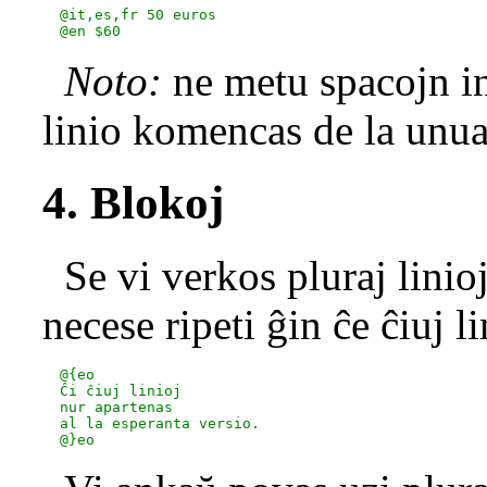
  @it,es,fr 50 euros

Noto:
ne metu spacojn in
linio komencas de la unua
4. Blokoj
Se vi verkos pluraj linio
necese ripeti ĝin ĉe ĉiuj l
  @{eo

  Ĉi ĉiuj linioj

  nur apartenas

  al la esperanta versio.
