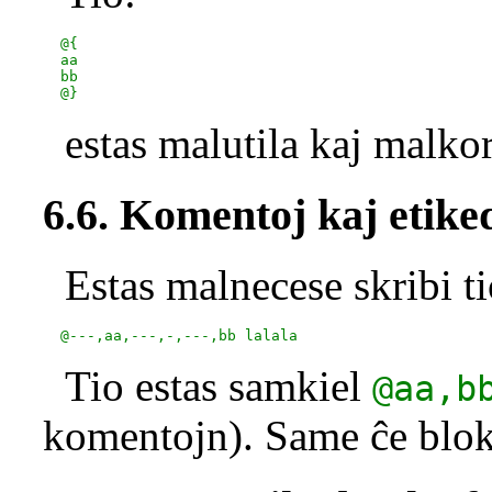
  @{

  aa

  bb

estas malutila kaj malk
6.6. Komentoj kaj etik
Estas malnecese skribi t
Tio estas samkiel
@aa,b
komentojn). Same ĉe blok