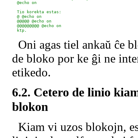
  @echo on

  Tio korekta estas:

  @ @echo on

  @@@@@ @echo on

  @@@@@@@@@ @echo on

Oni agas tiel ankaŭ ĉe b
de bloko por ke ĝi ne inte
etikedo.
6.2. Cetero de linio ki
blokon
Kiam vi uzos blokojn, est