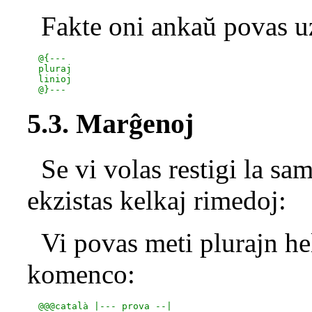
Fakte oni ankaŭ povas u
  @{---

  pluraj

  linioj

5.3. Marĝenoj
Se vi volas restigi la sa
ekzistas kelkaj rimedoj:
Vi povas meti plurajn hel
komenco:
  @@@català |--- prova --|
