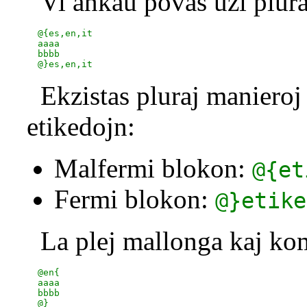
Vi ankaŭ povas uzi plura
  @{es,en,it

  aaaa

  bbbb

Ekzistas pluraj manieroj
etikedojn:
Malfermi blokon:
@{et
Fermi blokon:
@}etike
La plej mallonga kaj kom
  @en{

  aaaa

  bbbb
