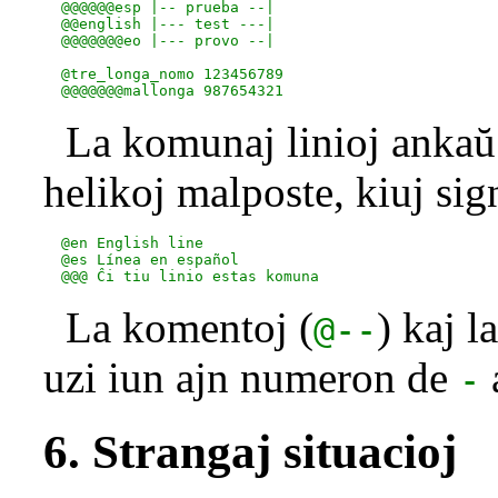
  @@@@@@esp |-- prueba --|

  @@english |--- test ---|

  @@@@@@@eo |--- provo --|

  @tre_longa_nomo 123456789

La komunaj linioj ankaŭ 
helikoj malposte, kiuj sig
  @en English line

  @es Línea en español

La komentoj (
) kaj l
@--
uzi iun ajn numeron de
-
6. Strangaj situacioj