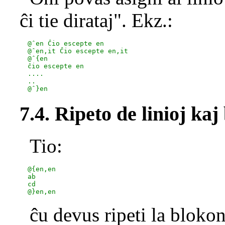
ĉi tie dirataj". Ekz.:
  @ˆen Ĉio escepte en

  @ˆen,it Ĉio escepte en,it

  @ˆ{en

  ĉio escepte en

  ....

  ..

7.4. Ripeto de linioj kaj
Tio:
  @{en,en

  ab

  cd

ĉu devus ripeti la bloko