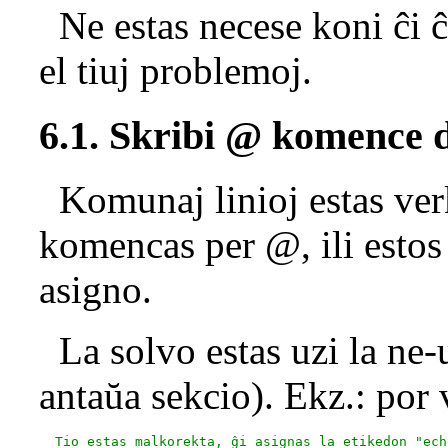
Ne estas necese koni ĉi ĉ
el tiuj problemoj.
6.1. Skribi @ komence d
Komunaj linioj estas verk
komencas per @, ili estos 
asigno.
La solvo estas uzi la ne-u
antaŭa sekcio). Ekz.: por
  Tio estas malkorekta, ĝi asignas la etikedon "echo