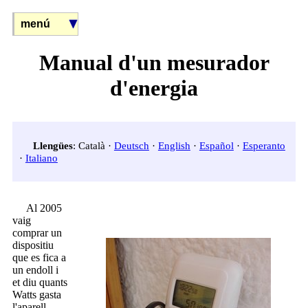
menú
Manual d'un mesurador
d'energia
Llengües
: Català ·
Deutsch
·
English
·
Español
·
Esperanto
·
Italiano
Al 2005
vaig
comprar un
dispositiu
que es fica a
un endoll i
et diu quants
Watts gasta
l'aparell