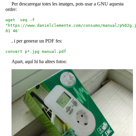
Per descarregar totes les imatges, pots usar a GNU aquesta
ordre:
wget `seq -f
"https://www.danielclemente.com/consumo/manual/p%02g.
01 46`
, i per generar un PDF fes:
convert p*.jpg manual.pdf
Apart, aquí hi ha altres fotos: