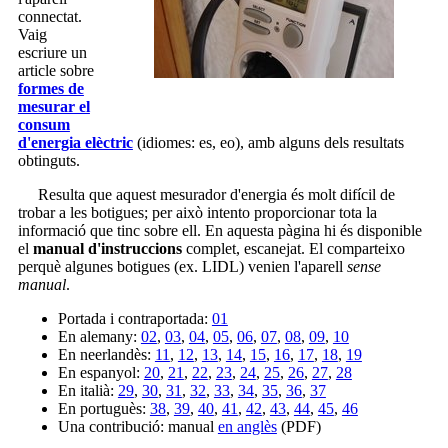
connectat.
Vaig
escriure un
article sobre
formes de
mesurar el
consum
d'energia elèctric
(idiomes: es, eo), amb alguns dels resultats
obtinguts.
Resulta que aquest mesurador d'energia és molt difícil de
trobar a les botigues; per això intento proporcionar tota la
informació que tinc sobre ell. En aquesta pàgina hi és disponible
el
manual d'instruccions
complet, escanejat. El comparteixo
perquè algunes botigues (ex. LIDL) venien l'aparell
sense
manual
.
Portada i contraportada:
01
En alemany:
02
,
03
,
04
,
05
,
06
,
07
,
08
,
09
,
10
En neerlandès:
11
,
12
,
13
,
14
,
15
,
16
,
17
,
18
,
19
En espanyol:
20
,
21
,
22
,
23
,
24
,
25
,
26
,
27
,
28
En italià:
29
,
30
,
31
,
32
,
33
,
34
,
35
,
36
,
37
En portuguès:
38
,
39
,
40
,
41
,
42
,
43
,
44
,
45
,
46
Una contribució: manual
en anglès
(PDF)