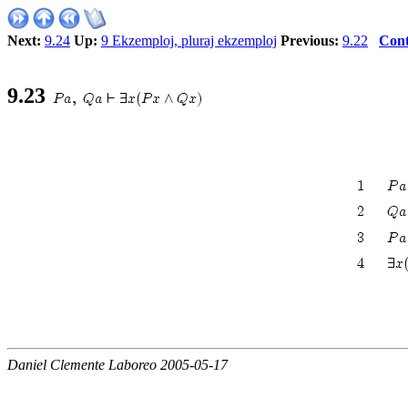
Next:
9.24
Up:
9 Ekzemploj, pluraj ekzemploj
Previous:
9.22
Cont
9.23
Daniel Clemente Laboreo 2005-05-17