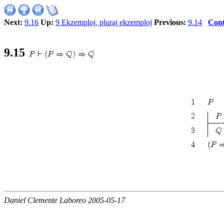
Next:
9.16
Up:
9 Ekzemploj, pluraj ekzemploj
Previous:
9.14
Cont
9.15
Daniel Clemente Laboreo 2005-05-17