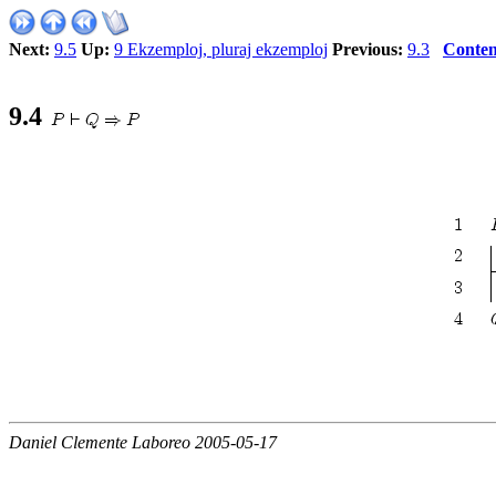
Next:
9.5
Up:
9 Ekzemploj, pluraj ekzemploj
Previous:
9.3
Conten
9.4
Daniel Clemente Laboreo 2005-05-17