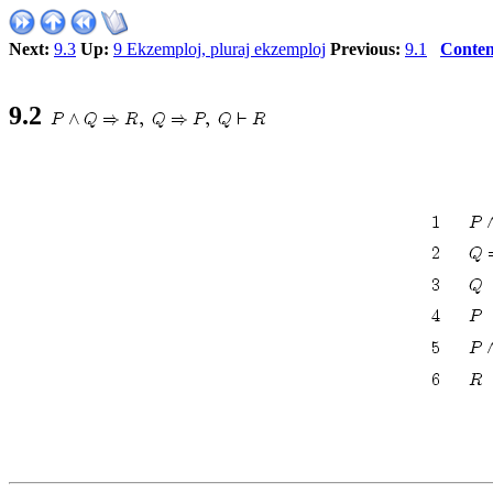
Next:
9.3
Up:
9 Ekzemploj, pluraj ekzemploj
Previous:
9.1
Conten
9.2