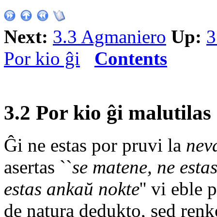
Next:
3.3 Agmaniero
Up:
3
Por kio ĝi
Contents
3.2 Por kio ĝi malutilas
Ĝi ne estas por pruvi la
nev
asertas ``
se matene, ne esta
estas ankaŭ nokte
'' vi eble
de natura dedukto, sed renko