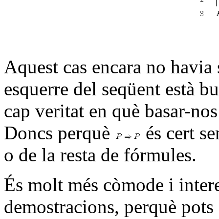
Aquest cas encara no havia so
esquerre del seqüent està b
cap veritat en què basar-no
Doncs perquè
és cert se
o de la resta de fórmules.
És molt més còmode i intere
demostracions, perquè pots 