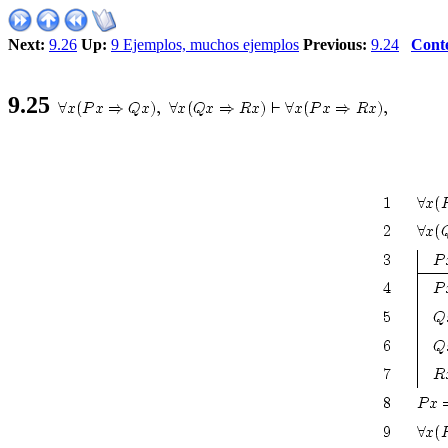
Next:
9.26
Up:
9 Ejemplos, muchos ejemplos
Previous:
9.24
Cont
9
.
25