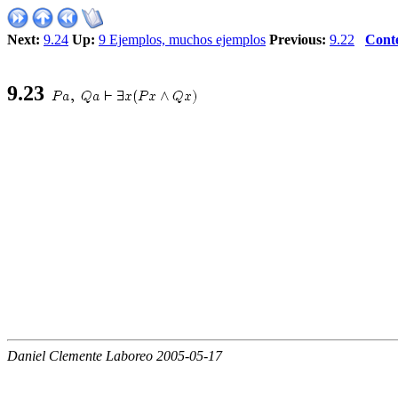
Next:
9.24
Up:
9 Ejemplos, muchos ejemplos
Previous:
9.22
Cont
9
.
23
Daniel Clemente Laboreo 2005-05-17