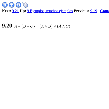
Next:
9.21
Up:
9 Ejemplos, muchos ejemplos
Previous:
9.19
Cont
9
.
20