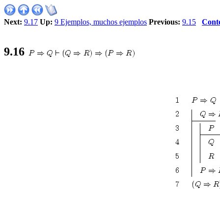
Next:
9.17
Up:
9 Ejemplos, muchos ejemplos
Previous:
9.15
Cont
9
.
16