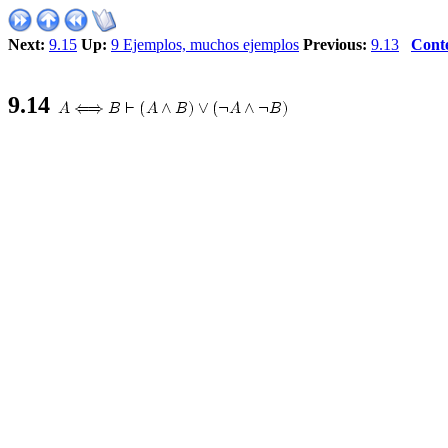
Next:
9.15
Up:
9 Ejemplos, muchos ejemplos
Previous:
9.13
Cont
9
.
14