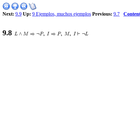
Next:
9.9
Up:
9 Ejemplos, muchos ejemplos
Previous:
9.7
Conten
9
.
8