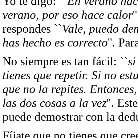
Yo te digo: ``
En verano hac
verano, por eso hace calor
'
respondes ``
Vale, puedo de
has hecho es correcto
''. Pa
No siempre es tan fácil: ``
si
tienes que repetir. Si no e
que no la repites. Entonces,
las dos cosas a la vez
''. Es
puede demostrar con la dedu
Fíjate que no tienes que cre