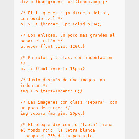
div p {background: url(fondo.png);}
/* El li que es hijo directo del ol,
con borde azul */
ol > li {border: 1px solid blue;}
/* Los enlaces, un poco más grandes al
pasar el ratón */
a:hover {font-size: 120%;}
/* Párrafos y listas, con indentación
*/
p, li {text-indent: 15px;}
/* Justo después de una imagen, no
indentar */
img + p {text-indent: 0;}
/* Las imágenes con class="separa", con
un poco de margen */
img.separa {margin: 20px;}
/* El bloque div con id="tabla" tiene
el fondo rojo, la letra blanca,
ocupa el 75% de la pantalla