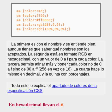
em {color:red;}
em {color:#f00;}
em {color:#ff0000;}
em {color:rgb(255,0,0);}
em {color:rgb(100%,0%,0%);}
La primera es con el nombre y se entiende bien,
aunque tienes que saber qué nombres son los
aceptados. La segunda está en formato RGB en
hexadecimal, con un valor de 0 a f para cada color. La
tercera permite afinar más y poner cada color no de 0
a f sino de 00 a ff (256 en vez de 16). La cuarta hace lo
mismo en decimal, y la quinta con porcentajes.
Todo esto lo explica el
apartado de colores de la
especificación CSS
.
En hexadecimal llevan el
#