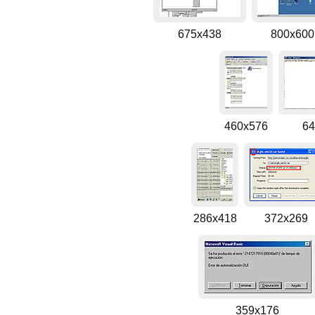
675x438
800x600
460x576
64
286x418
372x269
359x176