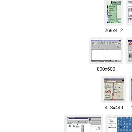
269x412
800x600
413x449