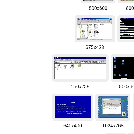
800x600
800
675x428
550x239
800x6
640x400
1024x768