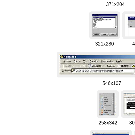
371x204
321x280
4
546x107
258x342
80