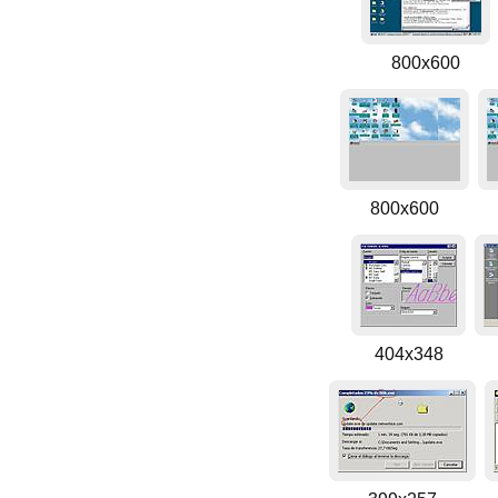
800x600
800x600
404x348