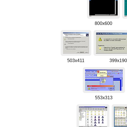
800x600
503x411
399x190
553x313