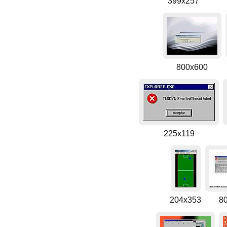
399x257
800x600
225x119
204x353
8