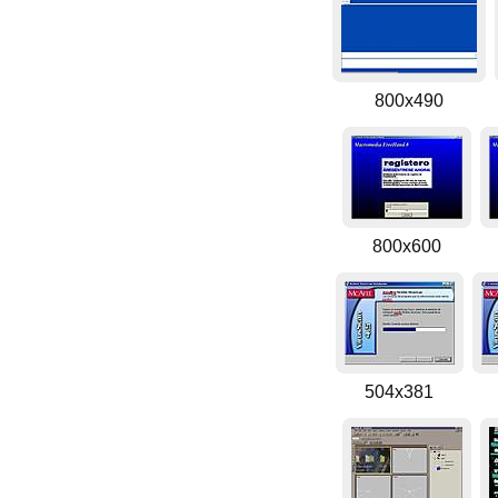
800x490
800x600
504x381