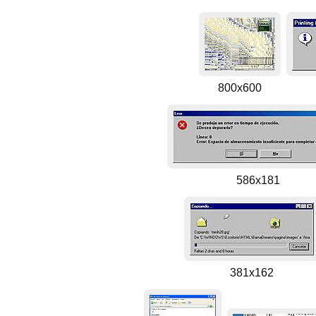
800x600
586x181
381x162