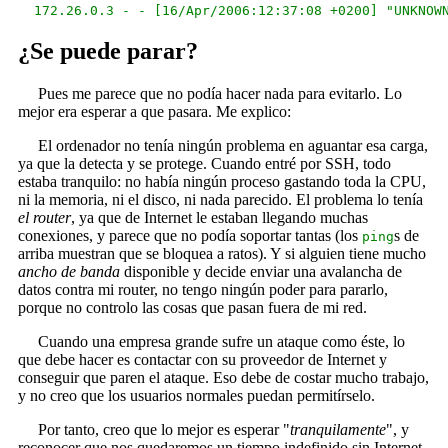
¿Se puede parar?
Pues me parece que no podía hacer nada para evitarlo. Lo
mejor era esperar a que pasara. Me explico:
El ordenador no tenía ningún problema en aguantar esa carga,
ya que la detecta y se protege. Cuando entré por SSH, todo
estaba tranquilo: no había ningún proceso gastando toda la CPU,
ni la memoria, ni el disco, ni nada parecido. El problema lo tenía
el router
, ya que de Internet le estaban llegando muchas
conexiones, y parece que no podía soportar tantas (los
s de
ping
arriba muestran que se bloquea a ratos). Y si alguien tiene mucho
ancho de banda
disponible y decide enviar una avalancha de
datos contra mi router, no tengo ningún poder para pararlo,
porque no controlo las cosas que pasan fuera de mi red.
Cuando una empresa grande sufre un ataque como éste, lo
que debe hacer es contactar con su proveedor de Internet y
conseguir que paren el ataque. Eso debe de costar mucho trabajo,
y no creo que los usuarios normales puedan permitírselo.
Por tanto, creo que lo mejor es esperar "
tranquilamente
", y
reconocer que nos quedaremos un tiempo indefinido sin Internet.