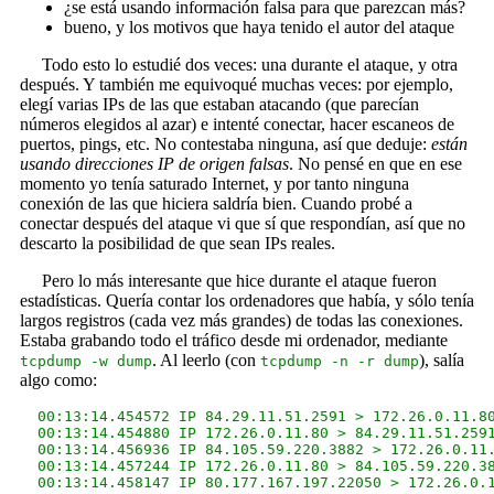
¿se está usando información falsa para que parezcan más?
bueno, y los motivos que haya tenido el autor del ataque
Todo esto lo estudié dos veces: una durante el ataque, y otra
después. Y también me equivoqué muchas veces: por ejemplo,
elegí varias IPs de las que estaban atacando (que parecían
números elegidos al azar) e intenté conectar, hacer escaneos de
puertos, pings, etc. No contestaba ninguna, así que deduje:
están
usando direcciones IP de origen falsas
. No pensé en que en ese
momento yo tenía saturado Internet, y por tanto ninguna
conexión de las que hiciera saldría bien. Cuando probé a
conectar después del ataque vi que sí que respondían, así que no
descarto la posibilidad de que sean IPs reales.
Pero lo más interesante que hice durante el ataque fueron
estadísticas. Quería contar los ordenadores que había, y sólo tenía
largos registros (cada vez más grandes) de todas las conexiones.
Estaba grabando todo el tráfico desde mi ordenador, mediante
. Al leerlo (con
), salía
tcpdump -w dump
tcpdump -n -r dump
algo como:
  00:13:14.454572 IP 84.29.11.51.2591 > 172.26.0.11.80
  00:13:14.454880 IP 172.26.0.11.80 > 84.29.11.51.2591
  00:13:14.456936 IP 84.105.59.220.3882 > 172.26.0.11.
  00:13:14.457244 IP 172.26.0.11.80 > 84.105.59.220.38
  00:13:14.458147 IP 80.177.167.197.22050 > 172.26.0.1