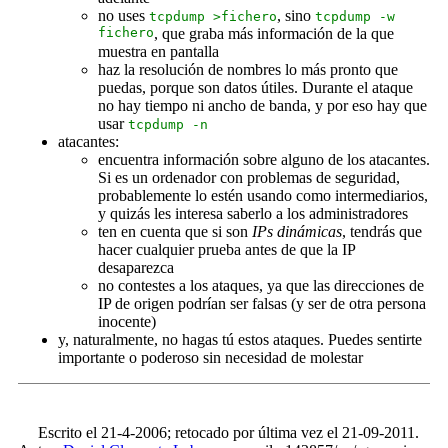
no uses
, sino
tcpdump >fichero
tcpdump -w
fichero
, que graba más información de la que
muestra en pantalla
haz la resolución de nombres lo más pronto que
puedas, porque son datos útiles. Durante el ataque
no hay tiempo ni ancho de banda, y por eso hay que
usar
tcpdump -n
atacantes:
encuentra información sobre alguno de los atacantes.
Si es un ordenador con problemas de seguridad,
probablemente lo estén usando como intermediarios,
y quizás les interesa saberlo a los administradores
ten en cuenta que si son
IPs dinámicas
, tendrás que
hacer cualquier prueba antes de que la IP
desaparezca
no contestes a los ataques, ya que las direcciones de
IP de origen podrían ser falsas (y ser de otra persona
inocente)
y, naturalmente, no hagas tú estos ataques. Puedes sentirte
importante o poderoso sin necesidad de molestar
Escrito el 21-4-2006; retocado por última vez el 21-09-2011.