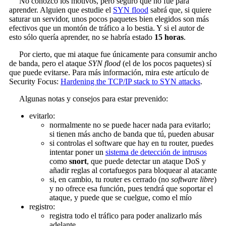
No conozco los motivos, pero seguro que no fue para
aprender. Alguien que estudie el
SYN flood
sabrá que, si quiere
saturar un servidor, unos pocos paquetes bien elegidos son más
efectivos que un montón de tráfico a lo bestia. Y si el autor de
esto sólo quería aprender, no se habría estado
15 horas
.
Por cierto, que mi ataque fue únicamente para consumir ancho
de banda, pero el ataque
SYN flood
(el de los pocos paquetes) sí
que puede evitarse. Para más información, mira este artículo de
Security Focus:
Hardening the TCP/IP stack to SYN attacks
.
Algunas notas y consejos para estar prevenido:
evitarlo:
normalmente no se puede hacer nada para evitarlo;
si tienen más ancho de banda que tú, pueden abusar
si controlas el software que hay en tu router, puedes
intentar poner un
sistema de detección de intrusos
como
snort
, que puede detectar un ataque DoS y
añadir reglas al cortafuegos para bloquear al atacante
si, en cambio, tu router es cerrado (no
software libre
)
y no ofrece esa función, pues tendrá que soportar el
ataque, y puede que se cuelgue, como el mío
registro:
registra todo el tráfico para poder analizarlo más
adelante