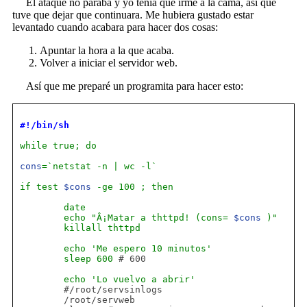
El ataque no paraba y yo tenía que irme a la cama, así que
tuve que dejar que continuara. Me hubiera gustado estar
levantado cuando acabara para hacer dos cosas:
Apuntar la hora a la que acaba.
Volver a iniciar el servidor web.
Así que me preparé un programita para hacer esto:
#!/bin/sh
while true; do

cons
=`netstat -n | wc -l`

if test 
$cons
 -ge 100 ; then

        date

        echo 
"Â¡Matar a thttpd! (cons= 
$cons
 )"
        killall thttpd 

        echo 'Me espero 10 minutos'

        sleep 600
        echo 'Lo vuelvo a abrir'

 #/root/servsinlogs

        /root/servweb
