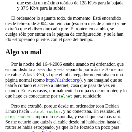
que eso da un máximo teórico de 128 Kb/s para la bajada
y 37'5 Kb/s para la subida
El ordenador lo aguanta todo, de momento. Está encendido
desde febrero de 2004, sin reiniciar (eso son más de 2 años) y me
extraña que el disco duro aún gire. El router, en cambio, se
cuelga sólo por entrar en la página de configuración, y se le han
ido estropeando puertos con el paso del tiempo.
Algo va mal
Por la noche del 16-4-2006 estaba usando mi ordenador, que
es uno distinto al servidor y está separado por más de 70 metros
de cable. A las 23:30, vi que el mi navegador no entraba en una
página normal (como
http://slashdot.org/
), y me imaginé que se
habría cortado el acceso a Internet, cosa que pasa de vez en
cuando. En esos casos, normalmente la culpa es de mi router, y lo
que hago es conectarme por
para reiniciarlo.
telnet
Pero me extrañó, porque desde mi ordenador (con Debian
Linux) hacía
, y no conectaba. En realidad, el
telnet router
tampoco lo respondía, y eso sí que era más raro.
ping router
Se me ocurrió que quizás el cable desde mi habitación hasta el
router se había estropeado, ya que lo he forzado un poco para