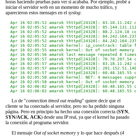
horas haciendo pruebas para ver si acababa. Por ejemplo, probé a
iniciar el servidor web en un momento de mucho tráfico, y
aparecieron estos mensajes en el
syslog
:
  Apr 16 02:05:52 amarok thttpd[24328]: 83.18.11.242 c
  Apr 16 02:05:52 amarok thttpd[24328]: 85.144.131.112
  Apr 16 02:05:52 amarok thttpd[24328]: 88.2.124.18 co
  Apr 16 02:05:52 amarok thttpd[24328]: 84.242.164.237
  Apr 16 02:05:52 amarok thttpd[24328]: 84.242.164.237
  Apr 16 02:05:52 amarok kernel: ip_conntrack: table f
  Apr 16 02:05:55 amarok kernel: Out of socket memory

  Apr 16 02:05:56 amarok last message repeated 8 times
  Apr 16 02:05:57 amarok thttpd[24328]: 70.70.207.54 c
  Apr 16 02:05:57 amarok thttpd[24328]: 83.18.11.242 c
  Apr 16 02:05:57 amarok thttpd[24328]: 201.152.51.140
  Apr 16 02:05:57 amarok thttpd[24328]: 60.48.165.55 c
  Apr 16 02:05:58 amarok kernel: NET: 4 messages suppr
  Apr 16 02:05:58 amarok kernel: Out of socket memory

  Apr 16 02:06:02 amarok thttpd[24328]: 60.48.165.55 c
Lo de "
connection timed out reading
" quiere decir que el
cliente se ha conectado al servidor, pero no ha pedido ninguna
página. Pero en principio ha hecho una conexión correcta (
SYN
,
SYN/ACK
,
ACK
) desde una IP real, ya que el kernel ha pasado
la conexión al programa servidor.
El mensaje
Out of socket memory
y lo que hace después (
4