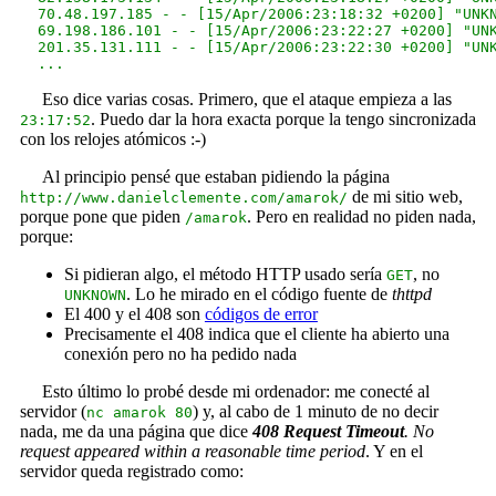
  70.48.197.185 - - [15/Apr/2006:23:18:32 +0200] "UNKN
  69.198.186.101 - - [15/Apr/2006:23:22:27 +0200] "UNK
  201.35.131.111 - - [15/Apr/2006:23:22:30 +0200] "UNK
Eso dice varias cosas. Primero, que el ataque empieza a las
. Puedo dar la hora exacta porque la tengo sincronizada
23:17:52
con los relojes atómicos :-)
Al principio pensé que estaban pidiendo la página
de mi sitio web,
http://www.danielclemente.com/amarok/
porque pone que piden
. Pero en realidad no piden nada,
/amarok
porque:
Si pidieran algo, el método HTTP usado sería
, no
GET
. Lo he mirado en el código fuente de
thttpd
UNKNOWN
El 400 y el 408 son
códigos de error
Precisamente el 408 indica que el cliente ha abierto una
conexión pero no ha pedido nada
Esto último lo probé desde mi ordenador: me conecté al
servidor (
) y, al cabo de 1 minuto de no decir
nc amarok 80
nada, me da una página que dice
408 Request Timeout
. No
request appeared within a reasonable time period
. Y en el
servidor queda registrado como: