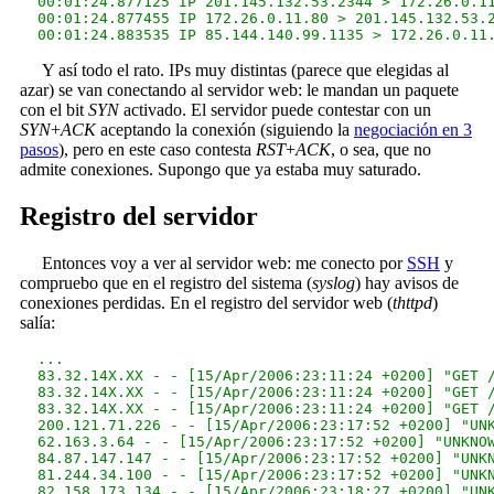
  00:01:24.877125 IP 201.145.132.53.2344 > 172.26.0.11
  00:01:24.877455 IP 172.26.0.11.80 > 201.145.132.53.2
Y así todo el rato. IPs muy distintas (parece que elegidas al
azar) se van conectando al servidor web: le mandan un paquete
con el bit
SYN
activado. El servidor puede contestar con un
SYN
+
ACK
aceptando la conexión (siguiendo la
negociación en 3
pasos
), pero en este caso contesta
RST
+
ACK
, o sea, que no
admite conexiones. Supongo que ya estaba muy saturado.
Registro del servidor
Entonces voy a ver al servidor web: me conecto por
SSH
y
compruebo que en el registro del sistema (
syslog
) hay avisos de
conexiones perdidas. En el registro del servidor web (
thttpd
)
salía:
  ...

  83.32.14X.XX - - [15/Apr/2006:23:11:24 +0200] "GET /
  83.32.14X.XX - - [15/Apr/2006:23:11:24 +0200] "GET /
  83.32.14X.XX - - [15/Apr/2006:23:11:24 +0200] "GET 
  200.121.71.226 - - [15/Apr/2006:23:17:52 +0200] "UNK
  62.163.3.64 - - [15/Apr/2006:23:17:52 +0200] "UNKNOW
  84.87.147.147 - - [15/Apr/2006:23:17:52 +0200] "UNKN
  81.244.34.100 - - [15/Apr/2006:23:17:52 +0200] "UNKN
  82.158.173.134 - - [15/Apr/2006:23:18:27 +0200] "UNK