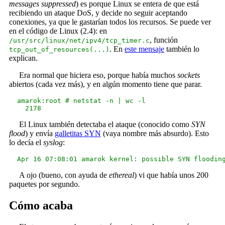
messages suppressed
) es porque Linux se entera de que está
recibiendo un ataque DoS, y decide no seguir aceptando
conexiones, ya que le gastarían todos los recursos. Se puede ver
en el código de Linux (2.4): en
, función
/usr/src/linux/net/ipv4/tcp_timer.c
. En
este mensaje
también lo
tcp_out_of_resources(...)
explican.
Era normal que hiciera eso, porque había muchos
sockets
abiertos (cada vez más), y en algún momento tiene que parar.
  amarok:root # netstat -n | wc -l

El Linux también detectaba el ataque (conocido como
SYN
flood
) y envía
galletitas SYN
(vaya nombre más absurdo). Esto
lo decía el
syslog
:
A ojo (bueno, con ayuda de
ethereal
) vi que había unos 200
paquetes por segundo.
Cómo acaba