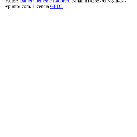
Autor:
Daniel Clemente Laboreo
, e-mail n142857
/en/-g-m-a-i-
l
/punto/-com. Licencia
GFDL
.