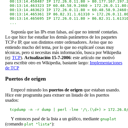
  00:13:14.458487 IP 172.26.0.11.80 > 80.177.167.197.2
  00:13:14.463323 IP 60.48.58.9.2460 > 172.26.0.11.80:
  00:13:14.463623 IP 172.26.0.11.80 > 60.48.58.9.2460:
  00:13:14.465361 IP 86.82.31.1.61310 > 172.26.0.11.80
  00:13:14.465695 IP 172.26.0.11.80 > 86.82.31.1.61310
Suponía que las IPs eran falsas, así que no intenté contarlas.
Lo que hice fue estudiar los demás parámetros de los paquetes
TCP e IP, que son distintos entre ordenadores. Aviso que no
entiendo mucho del tema, por lo que no explicaré cosas muy
técnicas, pero si necesitas más información, busca por Wikipedia
(ej:
TCP
).
Actualización 15-7-2006
: este artículo me motivó
para escribir otro en Wikipedia, bastante largo:
Implementaciones
de TCP
Puertos de origen
Empecé mirando los
puertos de origen
que estaban usando.
Hice este programita para extraer un listado de los puertos
usados:
Y entonces pasé de la lista a un gráfico, mediante
gnuplot
(comando
):
plot "lista"