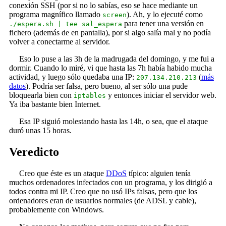
conexión SSH (por si no lo sabías, eso se hace mediante un
programa magnífico llamado
). Ah, y lo ejecuté como
screen
para tener una versión en
./espera.sh | tee sal_espera
fichero (además de en pantalla), por si algo salía mal y no podía
volver a conectarme al servidor.
Eso lo puse a las 3h de la madrugada del domingo, y me fui a
dormir. Cuando lo miré, vi que hasta las 7h había habido mucha
actividad, y luego sólo quedaba una IP:
(
más
207.134.210.213
datos
). Podría ser falsa, pero bueno, al ser sólo una pude
bloquearla bien con
y entonces iniciar el servidor web.
iptables
Ya iba bastante bien Internet.
Esa IP siguió molestando hasta las 14h, o sea, que el ataque
duró unas 15 horas.
Veredicto
Creo que éste es un ataque
DDoS
típico: alguien tenía
muchos ordenadores infectados con un programa, y los dirigió a
todos contra mi IP. Creo que no usó IPs falsas, pero que los
ordenadores eran de usuarios normales (de ADSL y cable),
probablemente con Windows.