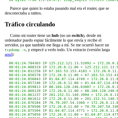
Parece que quien lo estaba pasando mal era el router, que se
desconectaba a ratitos.
Tráfico circulando
Como mi router tiene un
hub
(no un
switch
), desde mi
ordenador puedo espiar fácilmente lo que envía y recibe el
servidor, ya que también me llega a mí. Se me ocurrió hacer un
, y empecé a verlo todo. Un extracto (versión larga
tcpdump -n
aquí
):
  00:01:24.784303 IP 125.212.121.13.52092 > 172.26.0.1
  00:01:24.808319 IP 172.26.0.11.80 > 125.212.121.13.5
  00:01:24.832258 IP 67.163.53.153.4183 > 172.26.0.11.
  00:01:24.856578 IP 172.26.0.11.80 > 67.163.53.153.41
  00:01:24.856843 IP 81.64.87.114.4749 > 172.26.0.11.8
  00:01:24.857246 IP 172.26.0.11.80 > 81.64.87.114.474
  00:01:24.859813 IP 88.104.128.246.63007 > 172.26.0.1
  00:01:24.860120 IP 172.26.0.11.80 > 88.104.128.246.6
  00:01:24.861237 IP 201.152.51.140.3994 > 172.26.0.11
  00:01:24.861612 IP 172.26.0.11.80 > 201.152.51.140.3
  00:01:24.870184 IP 70.70.207.54.3360 > 172.26.0.11.8
  00:01:24.870506 IP 172.26.0.11.80 > 70.70.207.54.336
  00:01:24.875504 IP 81.64.87.114.4771 > 172.26.0.11.8
  00:01:24.875850 IP 172.26.0.11.80 > 81.64.87.114.477