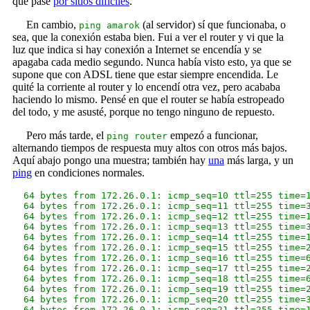
que pase
por sitios difíciles
.
En cambio,
(al servidor) sí que funcionaba, o
ping amarok
sea, que la conexión estaba bien. Fui a ver el router y vi que la
luz que indica si hay conexión a Internet se encendía y se
apagaba cada medio segundo. Nunca había visto esto, ya que se
supone que con ADSL tiene que estar siempre encendida. Le
quité la corriente al router y lo encendí otra vez, pero acababa
haciendo lo mismo. Pensé en que el router se había estropeado
del todo, y me asusté, porque no tengo ninguno de repuesto.
Pero más tarde, el
empezó a funcionar,
ping router
alternando tiempos de respuesta muy altos con otros más bajos.
Aquí abajo pongo una muestra; también hay
una
más larga, y un
ping
en condiciones normales.
  64 bytes from 172.26.0.1: icmp_seq=10 ttl=255 time=1
  64 bytes from 172.26.0.1: icmp_seq=11 ttl=255 time=3
  64 bytes from 172.26.0.1: icmp_seq=12 ttl=255 time=1
  64 bytes from 172.26.0.1: icmp_seq=13 ttl=255 time=3
  64 bytes from 172.26.0.1: icmp_seq=14 ttl=255 time=1
  64 bytes from 172.26.0.1: icmp_seq=15 ttl=255 time=2
  64 bytes from 172.26.0.1: icmp_seq=16 ttl=255 time=6
  64 bytes from 172.26.0.1: icmp_seq=17 ttl=255 time=2
  64 bytes from 172.26.0.1: icmp_seq=18 ttl=255 time=6
  64 bytes from 172.26.0.1: icmp_seq=19 ttl=255 time=2
  64 bytes from 172.26.0.1: icmp_seq=20 ttl=255 time=3