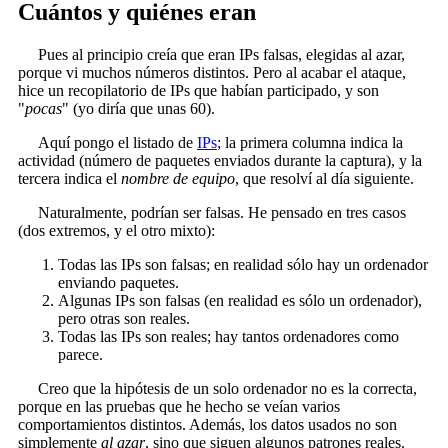
Cuántos y quiénes eran
Pues al principio creía que eran IPs falsas, elegidas al azar,
porque vi muchos números distintos. Pero al acabar el ataque,
hice un recopilatorio de IPs que habían participado, y son
"
pocas
" (yo diría que unas 60).
Aquí pongo el listado de
IPs
; la primera columna indica la
actividad (número de paquetes enviados durante la captura), y la
tercera indica el
nombre de equipo
, que resolví al día siguiente.
Naturalmente, podrían ser falsas. He pensado en tres casos
(dos extremos, y el otro mixto):
Todas las IPs son falsas; en realidad sólo hay un ordenador
enviando paquetes.
Algunas IPs son falsas (en realidad es sólo un ordenador),
pero otras son reales.
Todas las IPs son reales; hay tantos ordenadores como
parece.
Creo que la hipótesis de un solo ordenador no es la correcta,
porque en las pruebas que he hecho se veían varios
comportamientos distintos. Además, los datos usados no son
simplemente
al azar
, sino que siguen algunos patrones reales.