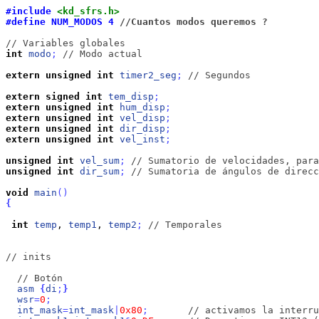
#include 
<kd_sfrs.h>
#define NUM_MODOS 4 
//Cuantos modos queremos ?
// Variables globales
int
modo
;
// Modo actual
extern
unsigned
int
timer2_seg
;
// Segundos
extern
signed
int
tem_disp
;
extern
unsigned
int
hum_disp
;
extern
unsigned
int
vel_disp
;
extern
unsigned
int
dir_disp
;
extern
unsigned
int
vel_inst
;
unsigned
int
vel_sum
;
// Sumatorio de velocidades, para
unsigned
int
dir_sum
;
// Sumatoria de ángulos de direcc
void
main
(
)
{
int
temp
, 
temp1
, 
temp2
;
// Temporales
// inits
// Botón
asm
{
di
;
}
wsr
=
0
;
int_mask
=
int_mask
|
0x80
;
// activamos la interru