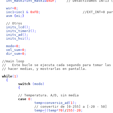
int_mask1
=
int_mask1
&
0xDF
;
// Desactivamos INT13 (
wsr
=
0
;
ioc1
=
ioc1
&
0xFD
;
//EXT_INT=0 par
asm
{
ei
;
}
// Otros
inits_lcd
(
)
;
inits_timer2
(
)
;
inits_ad
(
)
;
inits_hsi
(
)
;
modo
=
0
;
vel_sum
=
0
;
dir_sum
=
0
;
//main loop
//   Este bucle se ejecuta cada segundo para tomar las
// hacer medias, y mostrarlas en pantalla.
while
(
1
)
{
switch
(
modo
)
{
// Temperatura. A/D, sin media
case
0
:
temp
=
conversio_ad
(
1
)
;
// convertir de [0-255] a [-20 - 50]
temp
=
(
(
temp
*
70
)
/
255
)
-
20
;