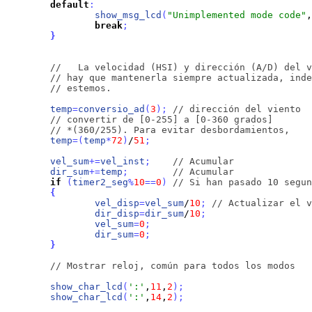
default
:
show_msg_lcd
(
"Unimplemented mode code"
,
break
;
}
//   La velocidad (HSI) y dirección (A/D) del v
// hay que mantenerla siempre actualizada, inde
// estemos. 
temp
=
conversio_ad
(
3
)
;
// dirección del viento
// convertir de [0-255] a [0-360 grados]
// *(360/255). Para evitar desbordamientos,
temp
=
(
temp
*
72
)
/
51
;
vel_sum
+
=
vel_inst
;
// Acumular
dir_sum
+
=
temp
;
// Acumular
if
(
timer2_seg
%
10
=
=
0
)
// Si han pasado 10 segun
{
vel_disp
=
vel_sum
/
10
;
// Actualizar el v
dir_disp
=
dir_sum
/
10
;
vel_sum
=
0
;
dir_sum
=
0
;
}
// Mostrar reloj, común para todos los modos
show_char_lcd
(
':'
,
11
,
2
)
;
show_char_lcd
(
':'
,
14
,
2
)
;