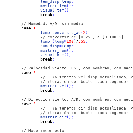
tem_disp
=
temp
;
mostrar_tem
(
)
;
visual_tem
(
)
;
break
;
// Humedad. A/D, sin media
case
1
:
temp
=
conversio_ad
(
2
)
;
// convertir de [0-255] a [0-100 %]
temp
=
(
temp
*
100
)
/
255
;
hum_disp
=
temp
;
mostrar_hum
(
)
;
visual_hum
(
)
;
break
;
// Velocidad viento. HSI, con nombres, con medi
case
2
:
//   Ya tenemos vel_disp actualizada, y
// iteración del bucle (cada segundo)
mostrar_vel
(
)
;
break
;
// Dirección viento. A/D, con nombres, con medi
case
3
:
//   Ya tenemos dir_disp actualizada, y
// iteración del bucle (cada segundo)
mostrar_dir
(
)
;
break
;
// Modo incorrecto