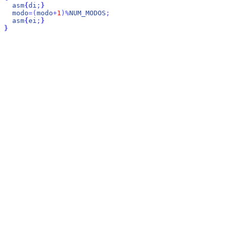
asm
{
di
;
}
modo
=
(
modo
+
1
)
%
NUM_MODOS
;
asm
{
ei
;
}
}