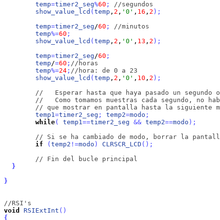
temp
=
timer2_seg
%
60
;
//segundos
show_value_lcd
(
temp
,
2
,
'0'
,
16
,
2
)
;
temp
=
timer2_seg
/
60
;
//minutos
temp
%
=
60
;
show_value_lcd
(
temp
,
2
,
'0'
,
13
,
2
)
;
temp
=
timer2_seg
/
60
;
temp
/
=
60
;
//horas
temp
%
=
24
;
//hora: de 0 a 23
show_value_lcd
(
temp
,
2
,
'0'
,
10
,
2
)
;
//   Esperar hasta que haya pasado un segundo o
//   Como tomamos muestras cada segundo, no hab
// que mostrar en pantalla hasta la siguiente m
temp1
=
timer2_seg
;
temp2
=
modo
;
while
(
temp1
=
=
timer2_seg
&
&
temp2
=
=
modo
)
;
// Si se ha cambiado de modo, borrar la pantall
if
(
temp2
!
=
modo
)
CLRSCR_LCD
(
)
;
// Fin del bucle principal	
}
}
//RSI's
void
RSIExtInt
(
)
{