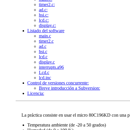
timer2.c:
ad.c:
hsi.c:
lcd.c:
display.c:
Listado del software
main.c
timer2.c
ad.c
hsi.c
lcd.c
display.c
interrupts.a96
Lcd.c
lcd.inc
Control de versiones concurrente:
Breve introducción a Subversion:
Licencia:
La práctica consiste en usar el micro 80C196KD con una pl
Temperatura ambiente (de -20 a 50 grados)