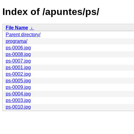
Index of /apuntes/ps/
File Name
↓
Parent directory/
programa/
ps-0006.jpg
ps-0008.jpg
ps-0007.jpg
ps-0001.jpg
ps-0002.jpg
ps-0005.jpg
ps-0009.jpg
ps-0004.jpg
ps-0003.jpg
ps-0010.jpg