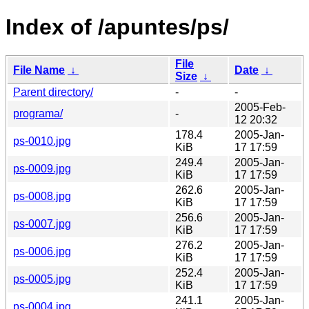
Index of /apuntes/ps/
File
File Name
↓
Date
↓
Size
↓
Parent directory/
-
-
2005-Feb-
programa/
-
12 20:32
178.4
2005-Jan-
ps-0010.jpg
KiB
17 17:59
249.4
2005-Jan-
ps-0009.jpg
KiB
17 17:59
262.6
2005-Jan-
ps-0008.jpg
KiB
17 17:59
256.6
2005-Jan-
ps-0007.jpg
KiB
17 17:59
276.2
2005-Jan-
ps-0006.jpg
KiB
17 17:59
252.4
2005-Jan-
ps-0005.jpg
KiB
17 17:59
241.1
2005-Jan-
ps-0004.jpg