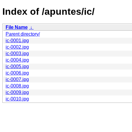
Index of /apuntes/ic/
File Name
↓
Parent directory/
ic-0001.jpg
ic-0002.jpg
ic-0003.jpg
ic-0004.jpg
ic-0005.jpg
ic-0006.jpg
ic-0007.jpg
ic-0008.jpg
ic-0009.jpg
ic-0010.jpg