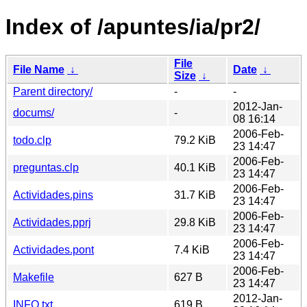
Index of /apuntes/ia/pr2/
File
File Name
↓
Date
↓
Size
↓
Parent directory/
-
-
2012-Jan-
docums/
-
08 16:14
2006-Feb-
todo.clp
79.2 KiB
23 14:47
2006-Feb-
preguntas.clp
40.1 KiB
23 14:47
2006-Feb-
Actividades.pins
31.7 KiB
23 14:47
2006-Feb-
Actividades.pprj
29.8 KiB
23 14:47
2006-Feb-
Actividades.pont
7.4 KiB
23 14:47
2006-Feb-
Makefile
627 B
23 14:47
2012-Jan-
INFO.txt
619 B