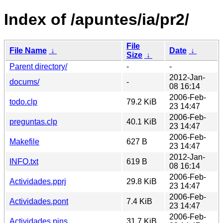
Index of /apuntes/ia/pr2/
File
File Name
↓
Date
↓
Size
↓
Parent directory/
-
-
2012-Jan-
docums/
-
08 16:14
2006-Feb-
todo.clp
79.2 KiB
23 14:47
2006-Feb-
preguntas.clp
40.1 KiB
23 14:47
2006-Feb-
Makefile
627 B
23 14:47
2012-Jan-
INFO.txt
619 B
08 16:14
2006-Feb-
Actividades.pprj
29.8 KiB
23 14:47
2006-Feb-
Actividades.pont
7.4 KiB
23 14:47
2006-Feb-
Actividades.pins
31.7 KiB