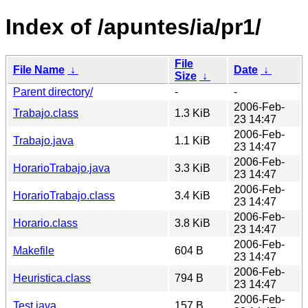
Index of /apuntes/ia/pr1/
File
File Name
↓
Date
↓
Size
↓
Parent directory/
-
-
2006-Feb-
Trabajo.class
1.3 KiB
23 14:47
2006-Feb-
Trabajo.java
1.1 KiB
23 14:47
2006-Feb-
HorarioTrabajo.java
3.3 KiB
23 14:47
2006-Feb-
HorarioTrabajo.class
3.4 KiB
23 14:47
2006-Feb-
Horario.class
3.8 KiB
23 14:47
2006-Feb-
Makefile
604 B
23 14:47
2006-Feb-
Heuristica.class
794 B
23 14:47
2006-Feb-
Test.java
157 B