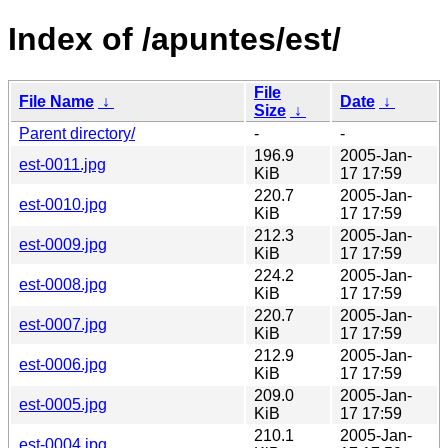
Index of /apuntes/est/
File
File Name
↓
Date
↓
Size
↓
Parent directory/
-
-
196.9
2005-Jan-
est-0011.jpg
KiB
17 17:59
220.7
2005-Jan-
est-0010.jpg
KiB
17 17:59
212.3
2005-Jan-
est-0009.jpg
KiB
17 17:59
224.2
2005-Jan-
est-0008.jpg
KiB
17 17:59
220.7
2005-Jan-
est-0007.jpg
KiB
17 17:59
212.9
2005-Jan-
est-0006.jpg
KiB
17 17:59
209.0
2005-Jan-
est-0005.jpg
KiB
17 17:59
210.1
2005-Jan-
est-0004.jpg