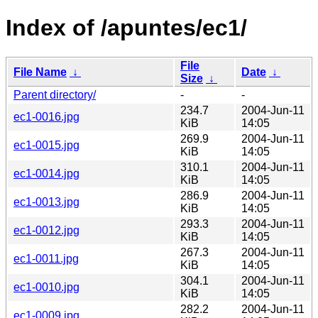
Index of /apuntes/ec1/
File
File Name
↓
Date
↓
Size
↓
Parent directory/
-
-
234.7
2004-Jun-11
ec1-0016.jpg
KiB
14:05
269.9
2004-Jun-11
ec1-0015.jpg
KiB
14:05
310.1
2004-Jun-11
ec1-0014.jpg
KiB
14:05
286.9
2004-Jun-11
ec1-0013.jpg
KiB
14:05
293.3
2004-Jun-11
ec1-0012.jpg
KiB
14:05
267.3
2004-Jun-11
ec1-0011.jpg
KiB
14:05
304.1
2004-Jun-11
ec1-0010.jpg
KiB
14:05
282.2
2004-Jun-11
ec1-0009.jpg