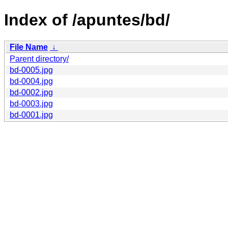
Index of /apuntes/bd/
File Name
↓
Parent directory/
bd-0005.jpg
bd-0004.jpg
bd-0002.jpg
bd-0003.jpg
bd-0001.jpg